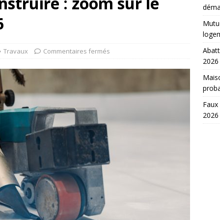
nstruire : zoom sur le
déma
6
Mutue
loge
Abatt
Travaux
Commentaires fermés
2026
Maiso
prob
Faux 
2026