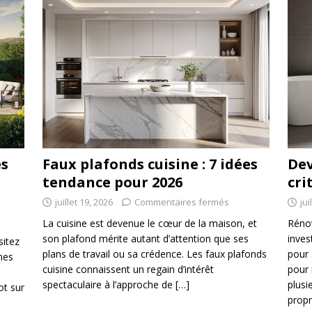
es
Faux plafonds cuisine : 7 idées
Dev
tendance pour 2026
cri
juillet 19, 2026
Commentaires fermés
jui
La cuisine est devenue le cœur de la maison, et
Rénov
son plafond mérite autant d’attention que ses
inves
sitez
plans de travail ou sa crédence. Les faux plafonds
pour 
mes
cuisine connaissent un regain d’intérêt
pour 
spectaculaire à l’approche de
[…]
plusi
ot sur
propr