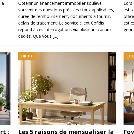
la
Obtenir un financement immobilier soulève
Lors 
souvent des questions précises : taux applicables,
est t
durée de remboursement, documents à fournir,
offic
délais de traitement. Le service client Cofidis
est e
répond à ces interrogations via plusieurs canaux
geori
dédiés. Que vous
[…]
DROIT
LOC
t :
Les 5 raisons de mensualiser la
Foy