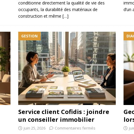
conditionne directement la qualité de vie des
immob
occupants, la durabilité des matériaux de
d’un 
construction et même
[…]
GESTION
DIA
Service client Cofidis : joindre
Geo
un conseiller immobilier
lor
juin 25, 2026
Commentaires fermés
jui