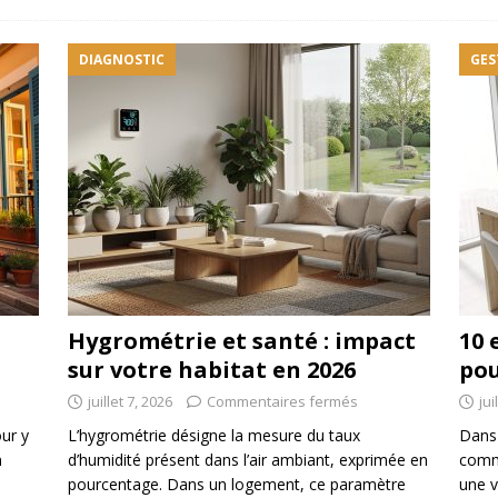
DIAGNOSTIC
GES
Hygrométrie et santé : impact
10 
sur votre habitat en 2026
pou
juillet 7, 2026
Commentaires fermés
jui
our y
L’hygrométrie désigne la mesure du taux
Dans 
n
d’humidité présent dans l’air ambiant, exprimée en
commu
pourcentage. Dans un logement, ce paramètre
une v