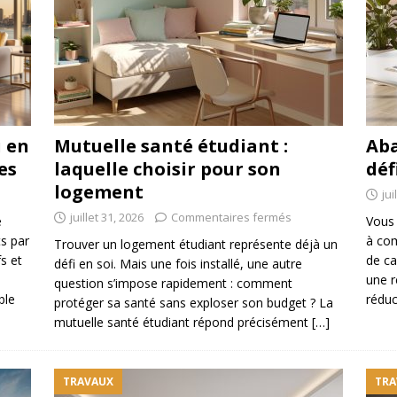
 en
Mutuelle santé étudiant :
Aba
es
laquelle choisir pour son
déf
logement
jui
juillet 31, 2026
Commentaires fermés
e
Vous 
s par
à com
Trouver un logement étudiant représente déjà un
s et
de ca
défi en soi. Mais une fois installé, une autre
une r
question s’impose rapidement : comment
ble
réduc
protéger sa santé sans exploser son budget ? La
mutuelle santé étudiant répond précisément
[…]
TRAVAUX
TRA