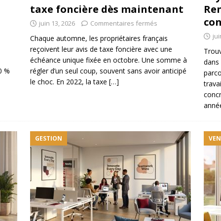
taxe foncière dès maintenant
Ren
con
juin 13, 2026
Commentaires fermés
jui
Chaque automne, les propriétaires français
reçoivent leur avis de taxe foncière avec une
Trou
échéance unique fixée en octobre. Une somme à
dans 
0 %
régler d’un seul coup, souvent sans avoir anticipé
parco
le choc. En 2022, la taxe
[…]
trava
concr
anné
GESTION
VEN