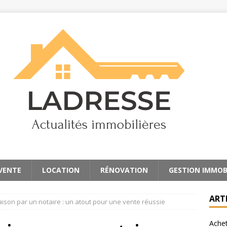
 VENTE
LOCATION
RÉNOVATION
GESTION IMMOB
ART
aison par un notaire : un atout pour une vente réussie
Achet