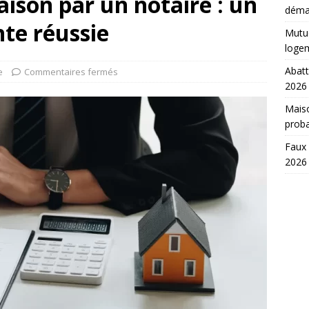
aison par un notaire : un
déma
te réussie
Mutue
loge
Abatt
e
Commentaires fermés
2026
Maiso
prob
Faux 
2026