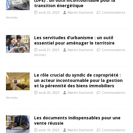
(DPE) : un outil incontournable pour la
transition énergétique
août 22, 2023
Martin Dumond
Commentaires
fermés
Les servitudes d’urbanisme : un outil
essentiel pour aménager le territoire
août 21, 2023
Martin Dumond
Commentaires
fermés
Le rôle crucial du syndic de copropriété :
un acteur incontournable pour la gestion
et la pérennité des biens immobiliers
août 20, 2023
Martin Dumond
Commentaires
fermés
Les documents indispensables pour une
vente réussie
août 19, 2023
Martin Dumond
Commentaires