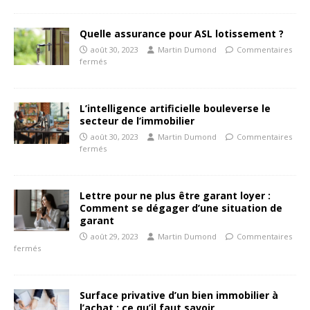
Quelle assurance pour ASL lotissement ?
août 30, 2023
Martin Dumond
Commentaires
fermés
L’intelligence artificielle bouleverse le
secteur de l’immobilier
août 30, 2023
Martin Dumond
Commentaires
fermés
Lettre pour ne plus être garant loyer :
Comment se dégager d’une situation de
garant
août 29, 2023
Martin Dumond
Commentaires
fermés
Surface privative d’un bien immobilier à
l’achat : ce qu’il faut savoir